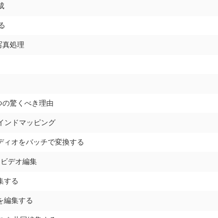
成
る
の写真処理
る5つの驚くべき理由
マインドマッピング
xでオーディオをバッチで変換する
ックビデオ編集
編集する
オを編集する