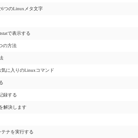
つのLinuxメタ文字
statで表示する
つの方法
法
に入りのLinuxコマンド
る
を記録する
leを解決します
でコンテナを実行する