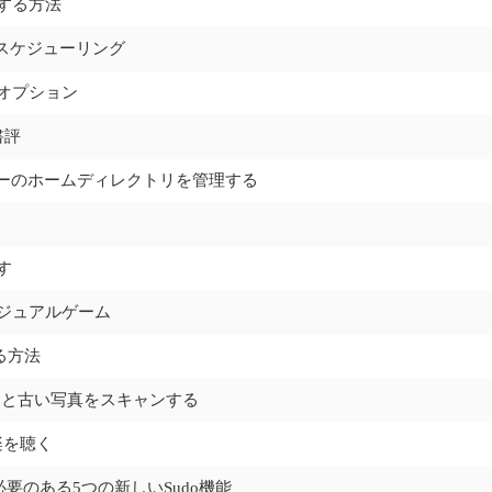
ズする方法
のスケジューリング
ドオプション
書評
xユーザーのホームディレクトリを管理する
す
カジュアルゲーム
する方法
メントと古い写真をスキャンする
楽を聴く
要のある5つの新しいsudo機能