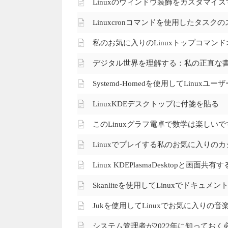
Linuxのウィンドウ装飾をカスタマイ
Linuxcronコマンドを使用したタスク
私のお気に入りのLinuxトップコマン
デジタル世界を理解する：私の正直な
Systemd-Homedを使用してLinu
LinuxKDEデスクトップに付箋を貼る
このLinuxグラフ電卓で数学は楽しいで
Linuxでプレイする私のお気に入りの
Linux KDEPlasmaDesktopと画面共有
Skanliteを使用してLinuxでドキュ
Jukを使用してLinuxでお気に入りの音
システム管理者が2022年に知っておく必