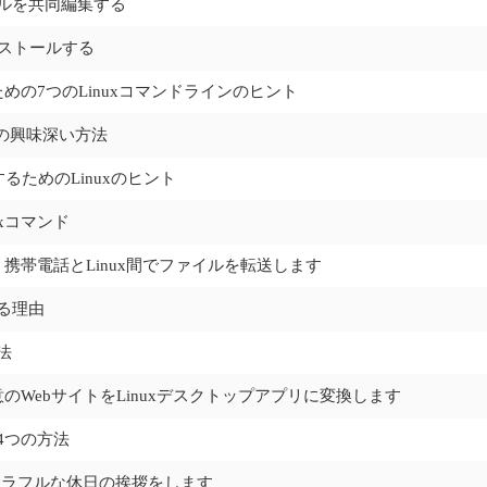
イルを共同編集する
インストールする
の7つのLinuxコマンドラインのヒント
3つの興味深い方法
るためのLinuxのヒント
xコマンド
携帯電話とLinux間でファイルを転送します
する理由
法
WebサイトをLinuxデスクトップアプリに変換します
4つの方法
て、カラフルな休日の挨拶をします