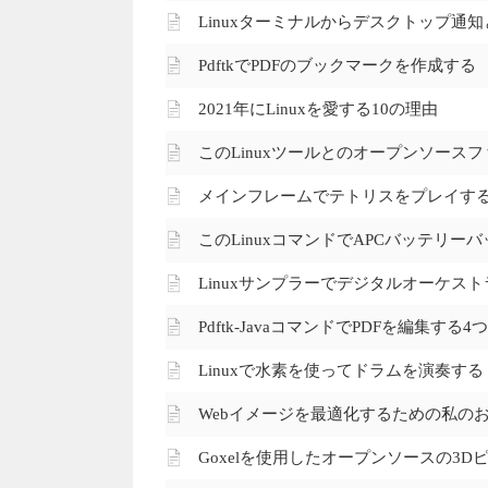
Linuxターミナルからデスクトップ通
PdftkでPDFのブックマークを作成する
2021年にLinuxを愛する10の理由
このLinuxツールとのオープンソース
メインフレームでテトリスをプレイす
このLinuxコマンドでAPCバッテリ
Linuxサンプラーでデジタルオーケス
Pdftk-JavaコマンドでPDFを編集する
Linuxで水素を使ってドラムを演奏する
Webイメージを最適化するための私のお
Goxelを使用したオープンソースの3D