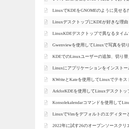
LinuxでKDEをGNOMEのように見せ
LinuxデスクトップにKDEが好きな理由
LinuxKDEデスクトップで異なるタイ
Gwenviewを使用してLinuxで写真
KDEでのLinuxユーザーの追加、切
Linuxにアプリケーションをインスト
KWriteとKateを使用してLinuxでテ
ArkforKDEを使用してLinuxデス
Konsolekalendarコマンドを使用
LinuxでVimをデフォルトのエディタ
2022年に試す26のオープンソースク