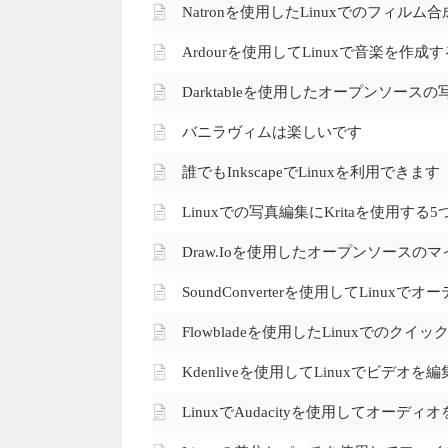
Natronを使用したLinuxでのフィルム合
Ardourを使用してLinuxで音楽を作成す
Darktableを使用したオープンソース
バニラヴィムは楽しいです
誰でもInkscapeでLinuxを利用できます
Linuxでの写真編集にKritaを使用す
Draw.ioを使用したオープンソースの
SoundConverterを使用してLinu
Flowbladeを使用したLinuxでのクイ
Kdenliveを使用してLinuxでビデオを
LinuxでAudacityを使用してオーディ