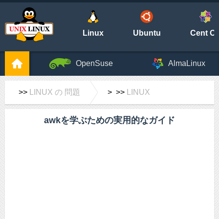
Linux
Ubuntu
Cent O
OpenSuse
AlmaLinux
>>
LINUX の 問題
> >>
LINUX
awkを学ぶための実用的なガイド