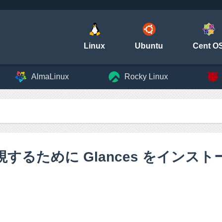
Linux
Ubuntu
Cent O
AlmaLinux
Rocky Linux
監視するために Glances をイン