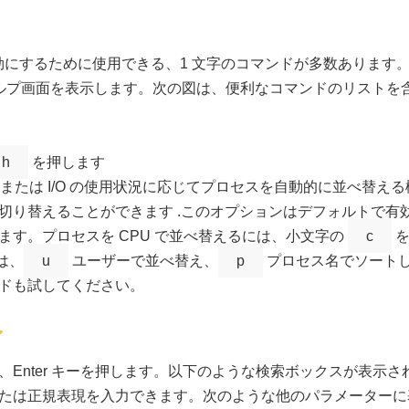
を有効にするために使用できる、1 文字のコマンドが多数ありま
ルプ画面を表示します。次の図は、便利なコマンドのリストを
h
を押します
モリ、または I/O の使用状況に応じてプロセスを自動的に並べ替
切り替えることができます .このオプションはデフォルトで有
ます。プロセスを CPU で並べ替えるには、小文字の
c
を
には、
u
ユーザーで並べ替え、
p
プロセス名でソート
ドも試してください。
グ
Enter キーを押します。以下のような検索ボックスが表示さ
たは正規表現を入力できます。次のような他のパラメーターに基