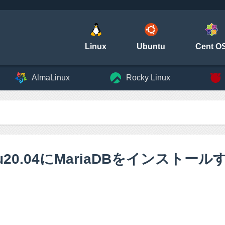
Linux
Ubuntu
Cent O
AlmaLinux
Rocky Linux
tu20.04にMariaDBをインストー