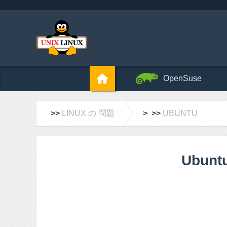
OpenSuse
>>
LINUX の 問題
> >>
UBUNTU
Ubun