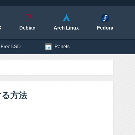
S
Debian
Arch Linux
Fedora
FreeBSD
Panels
ルする方法