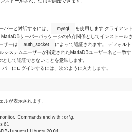
Bがインストールされ、使用を開始できます。
Bサーバーと対話するには、
mysql
を使用します クライアン
MariaDBサーバーパッケージの依存関係としてインストール
tユーザーは
auth_socket
によって認証されます。 デフォル
ルシステムユーザーが指定されたMariaDBユーザー名と一致
otとして認証できないことを意味します。
DBサーバーにログインするには、次のように入力します。
Bシェルが表示されます。
nitor.  Commands end with ; or \g.

s 61

iaDB-1ubuntu1 Ubuntu 20.04
