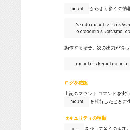
mount
からより多くの情
$ sudo mount -v -t cifs //se
動作する場合、次の出力が得ら
ログを確認
上記のマウント コマンドを実
mount
を試行したときに生
セキュリティの種類
-o ..
を介して多くの追加オ