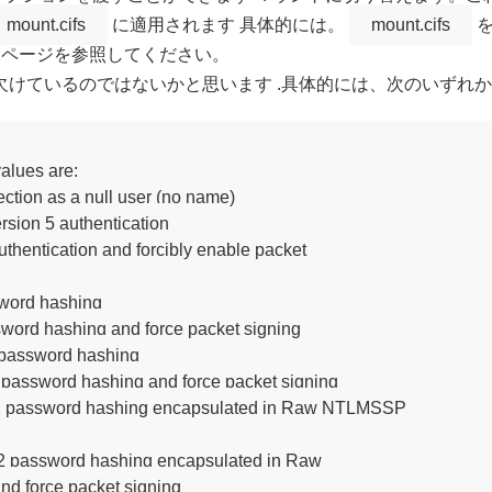
mount.cifs
に適用されます 具体的には。
mount.cifs
を
 ページを参照してください。
けているのではないかと思います .具体的には、次のいずれか
alues are:

nnection as a null user (no name)

ersion 5 authentication

 authentication and forcibly enable packet 

sword hashing

ssword hashing and force packet signing

2 password hashing

v2 password hashing and force packet signing

LMv2 password hashing encapsulated in Raw NTLMSSP

Mv2 password hashing encapsulated in Raw 

nd force packet signing
