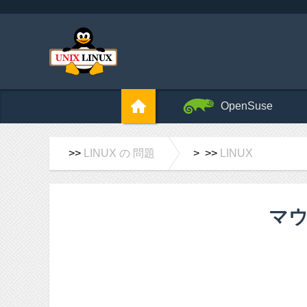
OpenSuse
>>
LINUX の 問題
> >>
LINUX
マウ