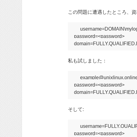
この問題に遭遇したところ、資
username=DOMAIN\mylog
password=<password>

私も試しました：
example@unixlinux.online
password=<password>

そして:
username=FULLY.QUALIF
password=<password>
