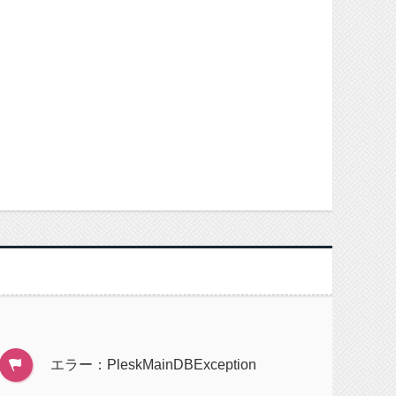
エラー：PleskMainDBException