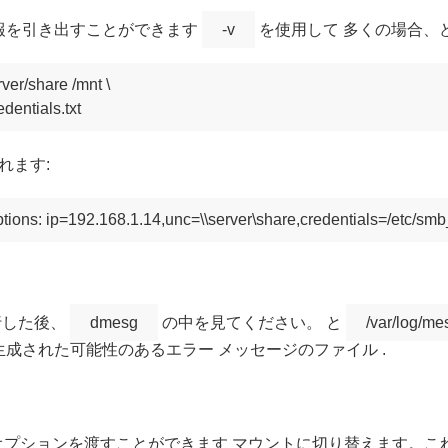
報を引き出すことができます
-v
を使用して 多くの場合、
rver/share /mnt \

れます:
行した後、
dmesg
の中を見てください。 と
/var/log/m
成された可能性のあるエラー メッセージのファイル .
プションを渡すことができます マウントに切り替えます。こ