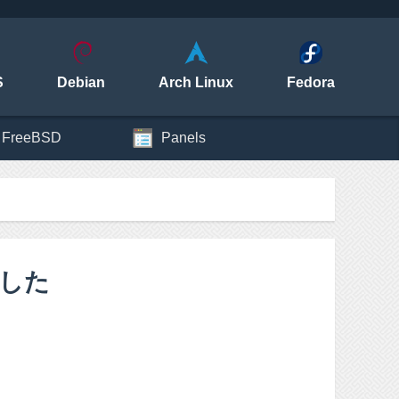
S
Debian
Arch Linux
Fedora
FreeBSD
Panels
ました