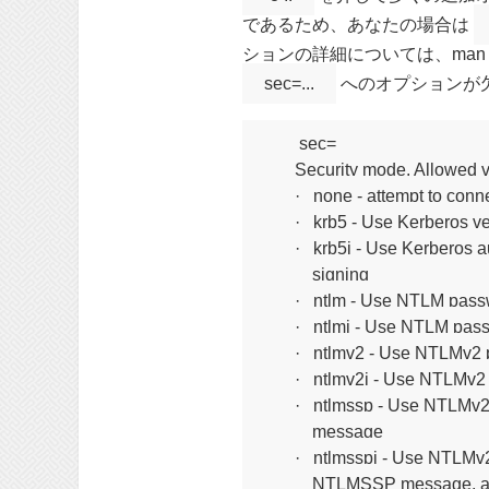
であるため、あなたの場合は
ションの詳細については、man
sec=...
へのオプションが欠
   sec=

       Security mode. Allowed v
       ·   none - attempt to co
       ·   krb5 - Use Kerberos v
       ·   krb5i - Use Kerberos
           signing

       ·   ntlm - Use NTLM pas
       ·   ntlmi - Use NTLM pa
       ·   ntlmv2 - Use NTLMv
       ·   ntlmv2i - Use NTLM
       ·   ntlmssp - Use NT
           message

       ·   ntlmsspi - Use NTL
           NTLMSSP message, a