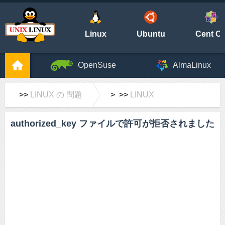
Linux
Ubuntu
Cent O
OpenSuse
AlmaLinux
>>
LINUX の 問題
> >>
LINUX
authorized_key ファイルで許可が拒否されました