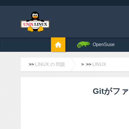
OpenSuse
>>
LINUX の 問題
> >>
LINUX
Gitが