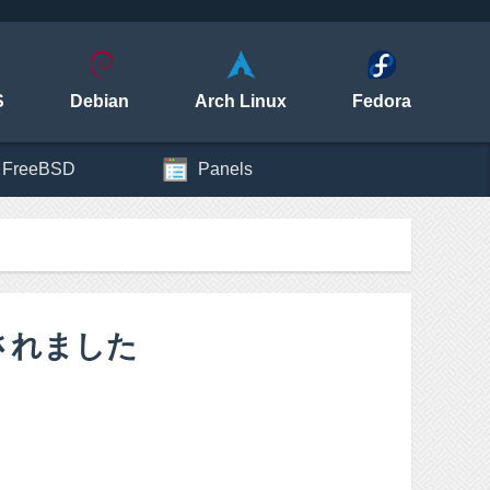
S
Debian
Arch Linux
Fedora
FreeBSD
Panels
されました