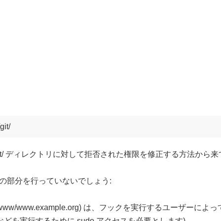
に .git/ ディレクトリに対して拒否された権限を修正する方法から
の部分を行っていないでしょう:
r/www/www.example.org) は、フックを実行するユーザ
t -f などを実行するために sudo アクセスを必要とします)。