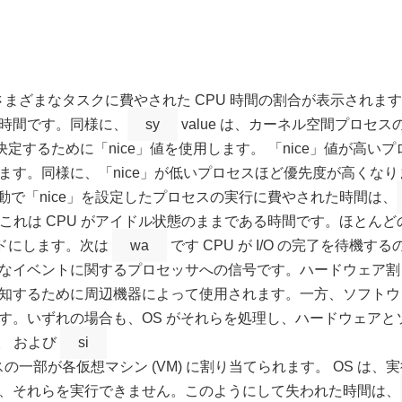
さまざまなタスクに費やされた CPU 時間の割合が表示されま
時間です。同様に、
sy
value は、カーネル空間プロセ
を決定するために「nice」値を使用します。 「nice」値が
ます。同様に、「nice」が低いプロセスほど優先度が高くな
手動で「nice」を設定したプロセスの実行に費やされた時間は、
、これは CPU がアイドル状態のままである時間です。ほとん
ードにします。次は
wa
です CPU が I/O の完了を待機
なイベントに関するプロセッサへの信号です。ハードウェア割
知するために周辺機器によって使用されます。一方、ソフトウ
す。いずれの場合も、OS がそれらを処理し、ハードウェアと
。 および
si
スの一部が各仮想マシン (VM) に割り当てられます。 OS は
ため、それらを実行できません。このようにして失われた時間は、