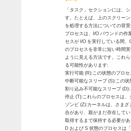
「タスク」セクションには、シ
す。たとえば、上のスクリーンシ
を処理する方法についての背景
プロセスは、I/O バウンドの作
セスが I/O を実行している
のプロセスを非常に短い時間実
ように見える方法です。これらす
る可能性があります:
実行可能 (R):この状態のプ
中断可能なスリープ (S):こ
割り込み不可能なスリープ (D)
停止 (T):これらのプロセスは
ゾンビ (Z):カーネルは、
合があり、親がまだ存在してい
取得するまで保持する必要があ
D および S 状態のプロセス