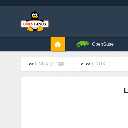
OpenSuse
>>
LINUX の 問題
> >>
LINUX