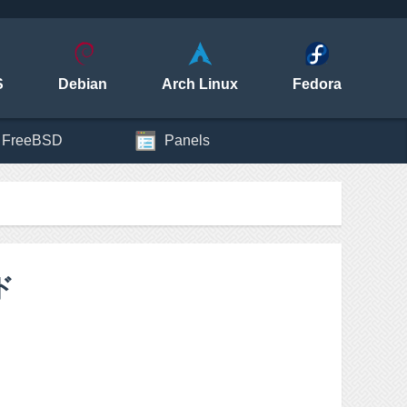
S
Debian
Arch Linux
Fedora
FreeBSD
Panels
ド