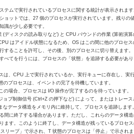
ステムで実行されているプロセスに関する統計が表示されます
ョットでは、27 個のプロセスが実行されています。残りの値を
知識が少し必要です。
業 (ディスクの読み取りなど) と CPU バウンドの作業 (算術
間、CPU はアイドル状態になるため、OS はこの間に他のプロセ
行することを許可し、その後、別のプロセスに切り替えます。こ
べてを行うには、プロセスの「状態」を追跡する必要があります
ロセスは、CPU 上で実行されているか、実行キューに存在し、
の状態のプロセスは、イベントの完了を待機しています。
:この場合、プロセスは I/O 操作が完了するのを待っています。
、ジョブ制御信号 (Ctrl+Z の押下など) によって、またはト
さまざまなデータ構造をメモリ内に維持して、プロセスを追跡しま
る間に終了する場合があります。ただし、これらのデータ構造
ります。このように終了し、データ構造が残っているプロセス
は「スリープ」で示され、T 状態のプロセスは「停止」で示さ