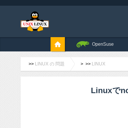
OpenSuse
>>
LINUX の 問題
> >>
LINUX
Linux