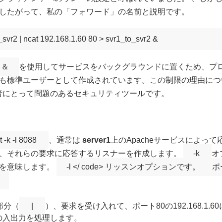
したがって、私の「フォワード」の名前と説明です。
o_svr2 | ncat 192.168.1.60 80 > svr1_to_svr2 &
＆
を使用してサービスをバックグラウンドに置くため、プロ
も標準ユーザーとして作成されています。この制限の理由につい
理者にとって問題のあるセキュリティツールです。
 -k -l 8088
、通常は
server1
上のApacheサービスによっ
、それらの要求に応答するリスナーを作成します。
-k
オ
とを意味します。
-l <​​/ code> リッスンオプションです。
ポ
部分（
|
）、要求を受け入れて、ポート80の192.168.1
の入出力を処理します。