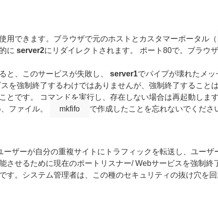
使用できます。ブラウザで元のホストとカスタマーポータル（
的に
server2
にリダイレクトされます。 ポート80で。ブラウ
ると、このサービスが失敗し、
server1
でパイプが壊れたメッ
ビスを強制終了するわけではありませんが、強制終了すること
ことです。 コマンドを実行し、存在しない場合は再起動しま
め、ファイル。
mkfifo
で作成したことを忘れないでください
、ユーザーが自分の重複サイトにトラフィックを転送し、ユーザ
させるために現在のポートリスナー/ Webサービスを強制終了
です。システム管理者は、この種のセキュリティの抜け穴を回