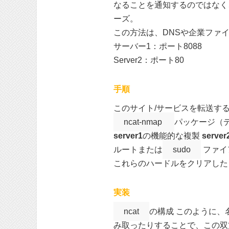
なることを通知するのではなく
ーズ。
この方法は、DNSや企業ファ
サーバー1：ポート8088
Server2：ポート80
手順
このサイト/サービスを転送す
ncat-nmap
パッケージ（
server1
の機能的な複製
server
ルートまたは
sudo
ファイ
これらのハードルをクリアした
実装
ncat
の構成 このように
み取ったりすることで、この双