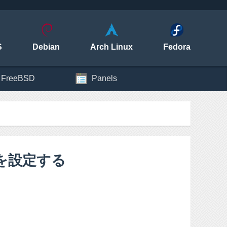
S
Debian
Arch Linux
Fedora
FreeBSD
Panels
トを設定する