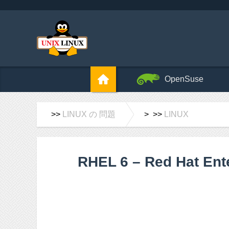
OpenSuse
>>
LINUX の 問題
> >>
LINUX
RHEL 6 – Red Ha