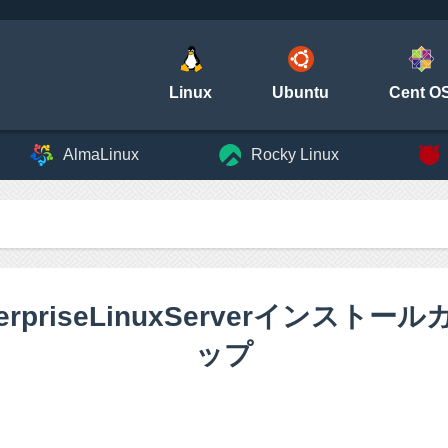
Linux
Ubuntu
Cent O
AlmaLinux
Rocky Linux
t EnterpriseLinuxServerイ
ップ