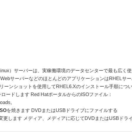
erprise Linux）サーバーは、実稼働環境のデータセンターで
バー、WebサーバーなどのほとんどのアプリケーションはRHEL
リーンショットを使用してRHEL6.Xのインストール手順につ
ロードします Red HatポータルからのISOファイル：
nloads。
ISO
を焼きます DVDまたはUSBドライブにファイルする
変更します メディア、メディアに応じてDVDまたはUSBド