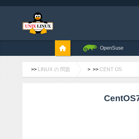
OpenSuse
>>
LINUX の 問題
> >>
CENT OS
Cent