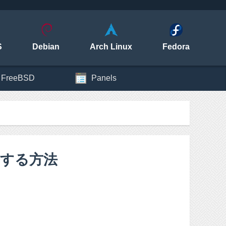
S
Debian
Arch Linux
Fedora
FreeBSD
Panels
ルする方法