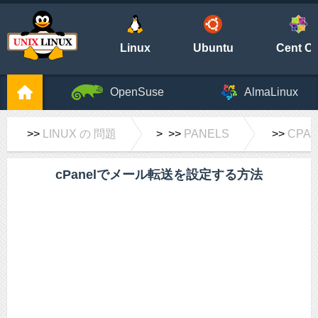
Linux
Ubuntu
Cent O
OpenSuse
AlmaLinux
>>
LINUX の 問題
> >>
PANELS
>>
CPA
cPanelでメール転送を設定する方法