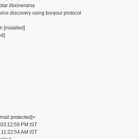
btar libxinerama

rvice discovery using bonjour protocol

n [installed]

d]

ail protected]>

 03:12:59 PM IST

6 11:22:54 AM IST
