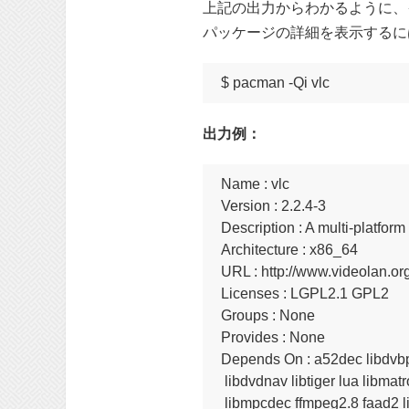
上記の出力からわかるように、
パッケージの詳細を表示するに
$ pacman -Qi vlc
出力例：
Name : vlc

Version : 2.2.4-3

Description : A multi-platf
Architecture : x86_64

URL : http://www.videolan.org/
Licenses : LGPL2.1 GPL2

Groups : None

Provides : None

Depends On : a52dec libdvbps
 libdvdnav libtiger lua libmatr
 libmpcdec ffmpeg2.8 faad2 l