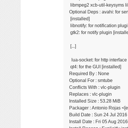
 libmpeg2 xcb-util-keysyms li
Optional Deps : avahi: for se
 [installed]

 libnotify: for notification plugi
 gtk2: for notify plugin [installe
 [...]

  lua-socket: for http interface

 qt4: for the GUI [installed]

Required By : None

Optional For : smtube

Conflicts With : vlc-plugin

Replaces : vlc-plugin

Installed Size : 53.28 MiB

Packager : Antonio Rojas <[em
Build Date : Sun 24 Jul 2016
Install Date : Fri 05 Aug 201