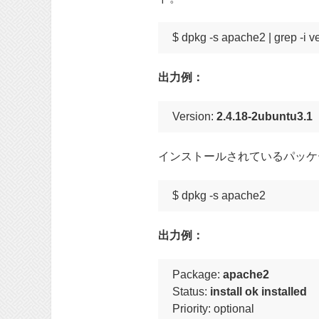
$ dpkg -s apache2 | grep -i v
出力例：
Version: 
2.4.18-2ubuntu3.1
インストールされているパッケ
$ dpkg -s apache2
出力例：
Package: 
apache2
Status: 
install ok installed
Priority: optional
