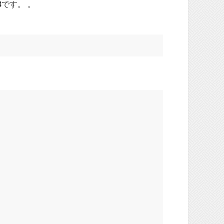
3
です。 。