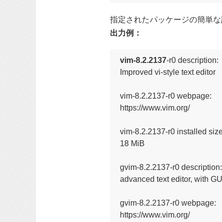
指定されたパッケージの簡単な
出力例：
vim-8.2.2137
-r0 description:

Improved vi-style text editor

vim-8.2.2137-r0 webpage:

https://www.vim.org/

vim-8.2.2137-r0 installed size:
18 MiB

gvim-8.2.2137-r0 description:

advanced text editor, with GUI
gvim-8.2.2137-r0 webpage:

https://www.vim.org/
