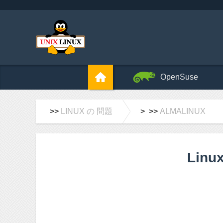
OpenSuse
>>
LINUX の 問題
> >>
ALMALINUX
Li