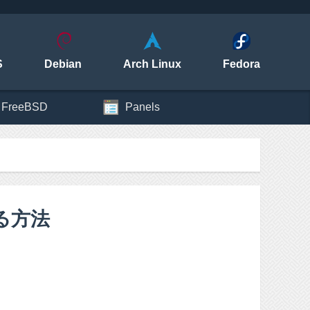
S
Debian
Arch Linux
Fedora
FreeBSD
Panels
る方法