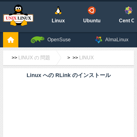
Linux
Ubuntu
Cent O
OpenSuse
AlmaLinux
>>
LINUX の 問題
> >>
LINUX
Linux への RLink のインストール