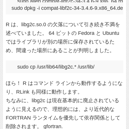
sudo alien compat-libf2c-34-3.4.6-9.x86_64.rpm

sudo dpkg -i compat-libf2c-34-3.4.6-9.x86_64.deb
R は、libg2c.so.0 の欠落について引き続き不満を
述べていました。 64 ビットの Fedora と Ubuntu
ではライブラリが別の場所に保存されているた
め、間違った場所にあることが判明しました。
sudo cp /usr/lib64/libg2c.* /usr/lib/
ほら！ R はコマンド ラインから動作するようにな
り、RLink も同様に動作します。
ちなみに、libg2c は現在基本的に廃止されている
ように見えるので、理想的には、より近代的な
FORTRAN ランタイムを優先して依存関係として
削除されます。 gfortran.