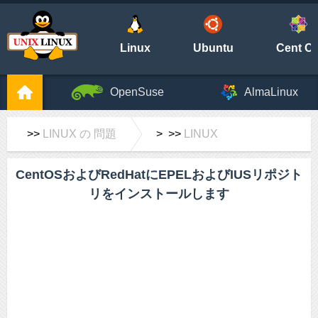
Linux
Ubuntu
Cent O
OpenSuse
AlmaLinux
>>
LINUX の 問題
> >>
LINUX
CentOSおよびRedHatにEPELおよびIUSリポジト
リをインストールします