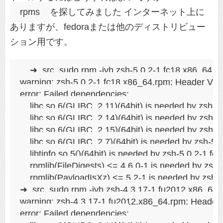
rpms
を探してみました インターネット上に
ありますが、fedoraまたは他のディストリビュー
ション用です。
➜  src  sudo rpm -ivh zsh-5.0.2-1.fc18.x86_64.rp
warning: zsh-5.0.2-1.fc18.x86_64.rpm: Header V3
error: Failed dependencies:

    libc.so.6(GLIBC_2.11)(64bit) is needed by zsh-5
    libc.so.6(GLIBC_2.14)(64bit) is needed by zsh-5
    libc.so.6(GLIBC_2.15)(64bit) is needed by zsh-5
    libc.so.6(GLIBC_2.7)(64bit) is needed by zsh-5.
    libtinfo.so.5()(64bit) is needed by zsh-5.0.2-1.fc
    rpmlib(FileDigests) <= 4.6.0-1 is needed by zsh-
    rpmlib(PayloadIsXz) <= 5.2-1 is needed by zsh-5
➜  src  sudo rpm -ivh zsh-4.3.17-1.fu2012.x86_64.r
warning: zsh-4.3.17-1.fu2012.x86_64.rpm: Header
error: Failed dependencies:
