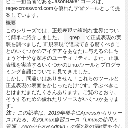
ビュー担当者であるJasonBaker コースは、
regexcrossword.comを優れた学習ツールとして提
案しています。
概要
このシリーズでは、正規表現の複雑な世界につい
て簡単に紹介しました。
grep
で正規表現の実
装を調べました 正規表現で達成できる驚くべきこ
とのいくつかのアイデアをあなたに与えるのにち
ょうど十分な深さのユーティリティ。また、正規
表現を実装するいくつかのLinuxツールとプログラ
ミング言語についても見てきました。
しかし、間違いはありません！これらのツールと
正規表現の表面をかじっただけです。学ぶべきこ
とはまだまだたくさんあります。ご覧のとおり、
そうするための優れたリソースがいくつかありま
す。
注：
この記事は、2019年後半にApressからリリー
スされる、私のLinux自習コース「Linuxの使用と
管理：ZeroからSysAdmin」の第2巻の第6章を少し