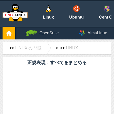
Linux
Ubuntu
Cent O
OpenSuse
AlmaLinux
>>
LINUX の 問題
> >>
LINUX
正規表現：すべてをまとめる