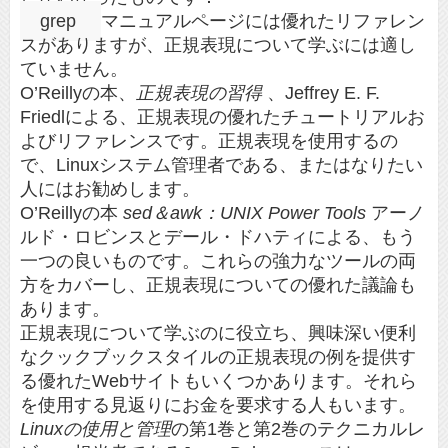
grep
マニュアルページには優れたリファレン
スがありますが、正規表現について学ぶには適し
ていません。
O’Reillyの本、
正規表現の習得
、Jeffrey E. F.
Friedlによる、正規表現の優れたチュートリアルお
よびリファレンスです。正規表現を使用するの
で、Linuxシステム管理者である、またはなりたい
人にはお勧めします。
O’Reillyの本
sed＆awk：UNIX Power Tools
アーノ
ルド・ロビンスとデール・ドハティによる、もう
一つの良いものです。これらの強力なツールの両
方をカバーし、正規表現についての優れた議論も
あります。
正規表現について学ぶのに役立ち、興味深い便利
なクックブックスタイルの正規表現の例を提供す
る優れたWebサイトもいくつかあります。それら
を使用する見返りにお金を要求する人もいます。
Linuxの使用と管理
の第1巻と第2巻のテクニカルレ