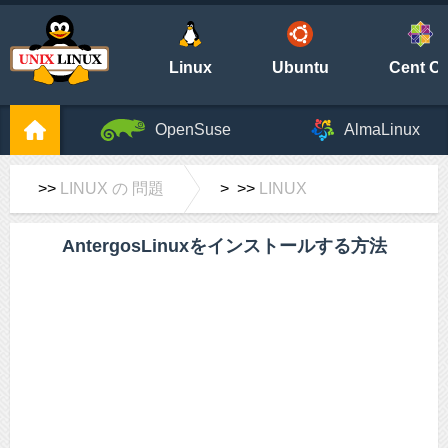
Linux
Ubuntu
Cent O
OpenSuse
AlmaLinux
>>
LINUX の 問題
> >>
LINUX
AntergosLinuxをインストールする方法